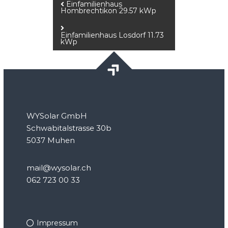
Beitragsnavigation
Einfamilienhaus
Hombrechtikon 29.57 kWp
Einfamilienhaus Losdorf 11.73
kWp
WYSolar GmbH
Schwabitalstrasse 30b
5037 Muhen
mail@wysolar.ch
062 723 00 33
Impressum