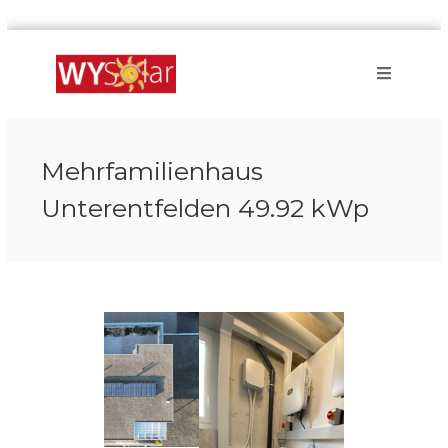
Skip
WYSolar
to
GmbH
content
Ihr
Partner
für
Solarenergie
Mehrfamilienhaus
Unterentfelden 49.92 kWp