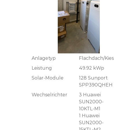
Anlagetyp
Flachdach/Kies
Leistung
49.92 kWp
Solar-Module
128 Sunport
SPP390QHEH
Wechselrichter
3 Huawei
SUN2000-
10KTL-M1
1 Huawei
SUN2000-
15KTL-M2